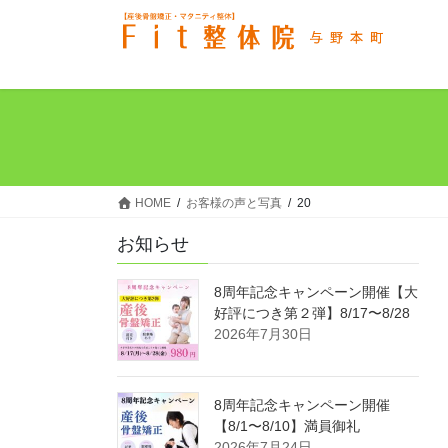
コ
ナ
ン
ビ
テ
ゲ
ン
ー
ツ
シ
へ
ョ
ス
ン
キ
に
ッ
移
HOME
お客様の声と写真
20
プ
動
お知らせ
8周年記念キャンペーン開催【大
好評につき第２弾】8/17〜8/28
2026年7月30日
8周年記念キャンペーン開催
【8/1〜8/10】満員御礼
2026年7月24日