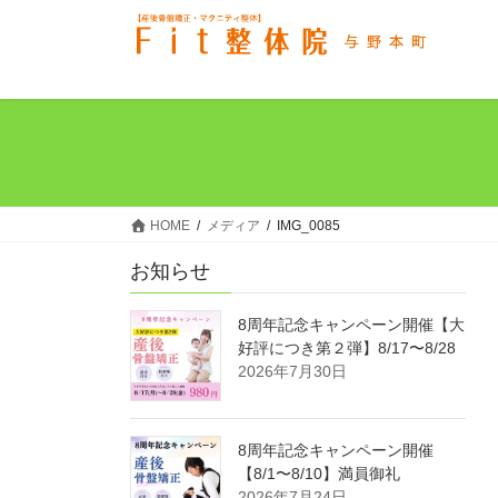
コ
ナ
ン
ビ
テ
ゲ
ン
ー
ツ
シ
へ
ョ
ス
ン
キ
に
ッ
移
HOME
メディア
IMG_0085
プ
動
お知らせ
8周年記念キャンペーン開催【大
好評につき第２弾】8/17〜8/28
2026年7月30日
8周年記念キャンペーン開催
【8/1〜8/10】満員御礼
2026年7月24日