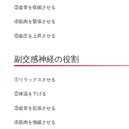
③血管を収縮させる
④筋肉を緊張させる
⑤血圧を上昇させる
副交感神経の役割
①リラックスさせる
②体温を下げる
③血管を拡張させる
④筋肉を弛緩させる