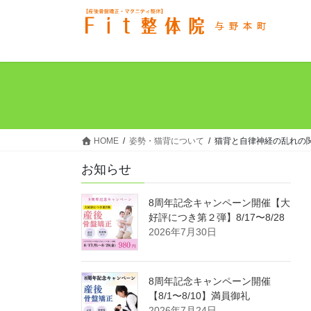
コ
ナ
ン
ビ
テ
ゲ
ン
ー
ツ
シ
へ
ョ
ス
ン
キ
に
ッ
移
HOME
姿勢・猫背について
猫背と自律神経の乱れの
プ
動
お知らせ
8周年記念キャンペーン開催【大
好評につき第２弾】8/17〜8/28
2026年7月30日
8周年記念キャンペーン開催
【8/1〜8/10】満員御礼
2026年7月24日