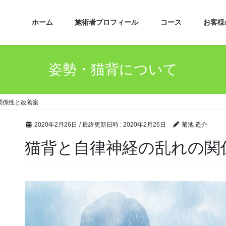
ホーム
施術者プロフィール
コース
お客様
姿勢・猫背について
関係性と改善案
2020年2月26日
/ 最終更新日時 :
2020年2月26日
菊池 遥介
猫背と自律神経の乱れの関