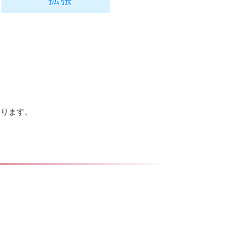
。
。
なります。