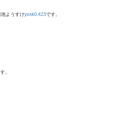
菊池ようすけ
yosk0.423
です。
ます。