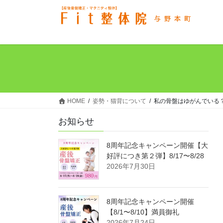
コ
ナ
ン
ビ
テ
ゲ
ン
ー
ツ
シ
へ
ョ
ス
ン
キ
に
ッ
移
HOME
姿勢・猫背について
私の骨盤はゆがんでいる
プ
動
お知らせ
8周年記念キャンペーン開催【大
好評につき第２弾】8/17〜8/28
2026年7月30日
8周年記念キャンペーン開催
【8/1〜8/10】満員御礼
2026年7月24日