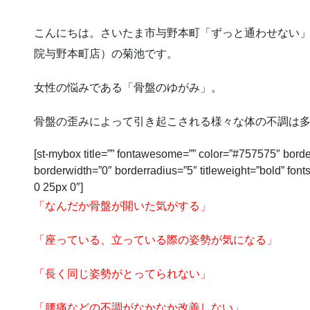
こんにちは。さいたま市与野本町「ずっと通わせない」
院与野本町店）の菊池です。
女性の悩みである
「骨盤のゆがみ」
。
骨盤の歪みによって引き起こされる様々な体の不調は
[st-mybox title=”” fontawesome=”” color=”#757575″ border
borderwidth=”0″ borderradius=”5″ titleweight=”bold” fon
0 25px 0″]
「なんだか骨盤が開いた気がする」
「座っている、立っている際の姿勢が気になる」
「長く同じ姿勢がとってられない」
「腰痛などの不調がなかなか改善しない」