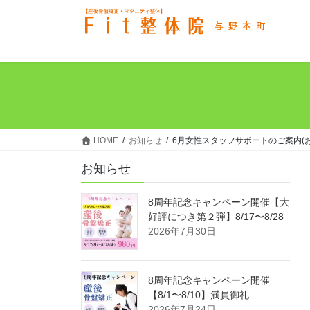
コ
ナ
ン
ビ
テ
ゲ
ン
ー
ツ
シ
へ
ョ
ス
ン
キ
に
ッ
移
HOME
お知らせ
6月女性スタッフサポートのご案内(
プ
動
お知らせ
8周年記念キャンペーン開催【大
好評につき第２弾】8/17〜8/28
2026年7月30日
8周年記念キャンペーン開催
【8/1〜8/10】満員御礼
2026年7月24日