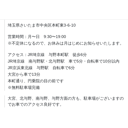
アクセス
Fit整体院 与野本町【産後骨盤矯正・マタニティ整体】
埼玉県さいたま市中央区本町東3-6-10
営業時間：月〜日 9:30〜19:00
※不定休になるので、お休みは月はじめにお知らせいたします。
アクセス：JR埼京線 与野本町駅 徒歩6分
JR埼京線 南与野駅・北与野駅 車で5分・自転車で10分以内
JR京浜東北線 与野駅 自転車で6分
大宮から車で13分
本町通り、円乗院の目の前です
※無料駐車場完備
大宮、北与野、南与野、与野方面の方も、駐車場がございますの
でお車でのアクセス良好です。