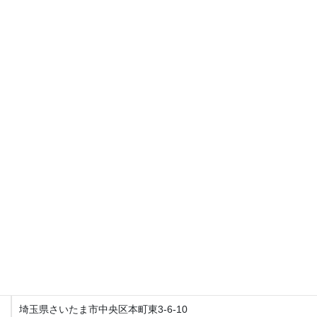
店舗名
Fit整体院与野本町【産後の骨盤矯正・マタニティ整体】
住所
〒338-0003
埼玉県さいたま市中央区本町東3-6-10
営業時間
月〜日9:30〜19:00
土日、祝日営業してます。
不定休になるので、お休みは月はじめにお知らせいたします。
アクセス
Fit整体院 与野本町【産後骨盤矯正・マタニティ整体】
埼玉県さいたま市中央区本町東3-6-10