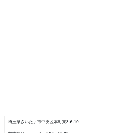
Fit整体院与野本町【産後の骨盤矯正・マタニティ整体】
住所
〒338-0003
埼玉県さいたま市中央区本町東3-6-10
営業時間
月〜日9:30〜19:00
土日、祝日営業してます。
不定休になるので、お休みは月はじめにお知らせいたします。
アクセス
Fit整体院 与野本町【産後骨盤矯正・マタニティ整体】
埼玉県さいたま市中央区本町東3-6-10