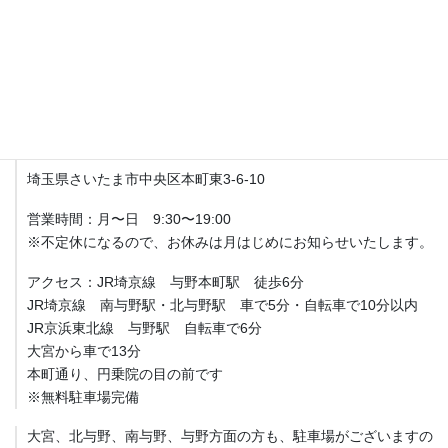
土日、祝日営業してます。
不定休になるので、お休みは月はじめにお知らせいたします。
アクセス
Fit整体院 与野本町【産後骨盤矯正・マタニティ整体】
埼玉県さいたま市中央区本町東3-6-10
営業時間：月〜日 9:30〜19:00
※不定休になるので、お休みは月はじめにお知らせいたします。
アクセス：JR埼京線 与野本町駅 徒歩6分
JR埼京線 南与野駅・北与野駅 車で5分・自転車で10分以内
JR京浜東北線 与野駅 自転車で6分
大宮から車で13分
本町通り、円乗院の目の前です
※無料駐車場完備
大宮、北与野、南与野、与野方面の方も、駐車場がございますの