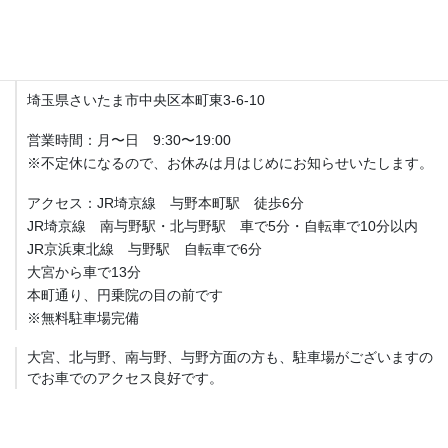
アクセス
Fit整体院 与野本町【産後骨盤矯正・マタニティ整体】
埼玉県さいたま市中央区本町東3-6-10
営業時間：月〜日 9:30〜19:00
※不定休になるので、お休みは月はじめにお知らせいたします。
アクセス：JR埼京線 与野本町駅 徒歩6分
JR埼京線 南与野駅・北与野駅 車で5分・自転車で10分以内
JR京浜東北線 与野駅 自転車で6分
大宮から車で13分
本町通り、円乗院の目の前です
※無料駐車場完備
大宮、北与野、南与野、与野方面の方も、駐車場がございますの
でお車でのアクセス良好です。