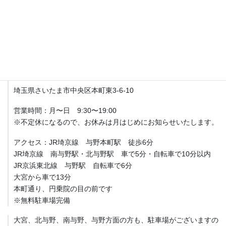
土日、祝日営業してます。
不定休になるので、お休みは月はじめにお知らせいたします。
アクセス
Fit整体院 与野本町【産後骨盤矯正・マタニティ整体】
埼玉県さいたま市中央区本町東3-6-10
営業時間：月〜日 9:30〜19:00
※不定休になるので、お休みは月はじめにお知らせいたします。
アクセス：JR埼京線 与野本町駅 徒歩6分
JR埼京線 南与野駅・北与野駅 車で5分・自転車で10分以内
JR京浜東北線 与野駅 自転車で6分
大宮から車で13分
本町通り、円乗院の目の前です
※無料駐車場完備
大宮、北与野、南与野、与野方面の方も、駐車場がございますの