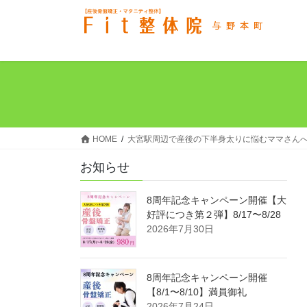
コ
ナ
ン
ビ
テ
ゲ
ン
ー
ツ
シ
へ
ョ
ス
ン
キ
に
ッ
移
HOME
大宮駅周辺で産後の下半身太りに悩むママさんへ
プ
動
お知らせ
8周年記念キャンペーン開催【大
好評につき第２弾】8/17〜8/28
2026年7月30日
8周年記念キャンペーン開催
【8/1〜8/10】満員御礼
2026年7月24日