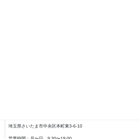
Fit整体院与野本町【産後の骨盤矯正・マタニティ整体】
住所
〒338-0003
埼玉県さいたま市中央区本町東3-6-10
営業時間
月〜日9:30〜19:00
土日、祝日営業してます。
不定休になるので、お休みは月はじめにお知らせいたします。
アクセス
Fit整体院 与野本町【産後骨盤矯正・マタニティ整体】
埼玉県さいたま市中央区本町東3-6-10
営業時間：月〜日 9:30〜19:00